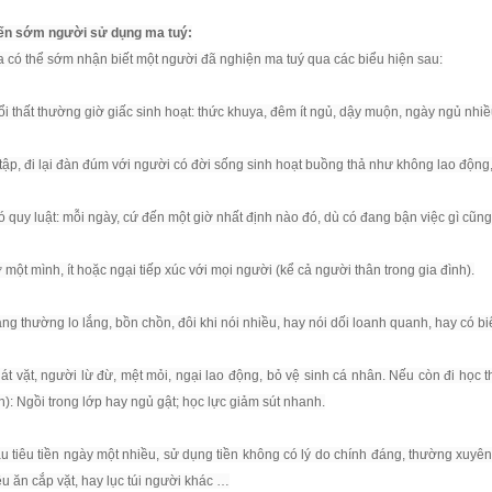
ến sớm người sử dụng ma tuý:
 có thể sớm nhận biết một người đã nghiện ma tuý qua các biểu hiện sau:
ổi thất thường giờ giấc sinh hoạt: thức khuya, đêm ít ngủ, dậy muộn, ngày ngủ nh
 tập, đi lại đàn đúm với người có đời sống sinh hoạt buồng thả như không lao độ
 có quy luật: mỗi ngày, cứ đến một giờ nhất định nào đó, dù có đang bận việc gì cũng
ở một mình, ít hoặc ngại tiếp xúc với mọi người (kể cả người thân trong gia đình).
ạng thường lo lắng, bồn chồn, đôi khi nói nhiều, hay nói dối loanh quanh, hay có bi
át vặt, người lừ đừ, mệt mỏi, ngại lao động, bỏ vệ sinh cá nhân. Nếu còn đi học 
h): Ngồi trong lớp hay ngủ gật; học lực giảm sút nhanh.
u tiêu tiền ngày một nhiều, sử dụng tiền không có lý do chính đáng, thường xuyên
u ăn cắp vặt, hay lục túi người khác …