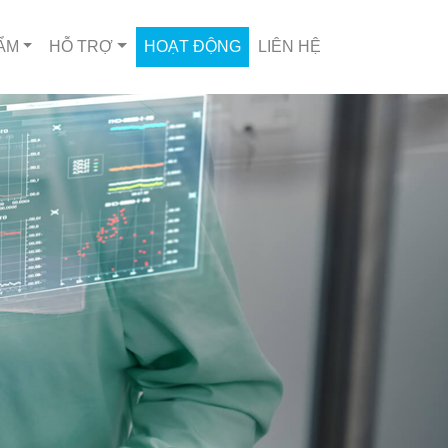
ẨM
HỖ TRỢ
HOẠT ĐỘNG
LIÊN HỆ