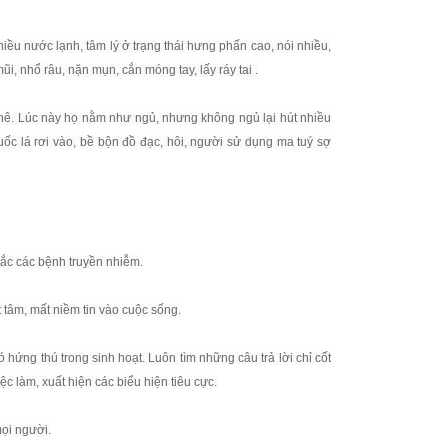
hiều nước lạnh, tâm lý ở trạng thái hưng phấn cao, nói nhiều,
ũi, nhổ râu, nặn mụn, cắn móng tay, lấy ráy tai .
phê. Lúc này họ nằm như ngủ, nhưng không ngủ lại hút nhiều
uốc lá rơi vào, bề bộn đồ đạc, hôi, người sử dụng ma tuý sợ
mắc các bệnh truyền nhiễm.
yết tâm, mất niềm tin vào cuộc sống.
 hứng thú trong sinh hoạt. Luôn tìm những câu trả lời chỉ cốt
c làm, xuất hiện các biểu hiện tiêu cực.
mọi người.