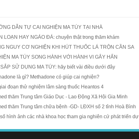
NG DẪN TỰ CAI NGHIỆN MA TÚY TẠI NHÀ
N LOẠN HAY NGÁO ĐÁ: chuyện thật trong thăm khám
G NGUY CƠ NGHIỆN KHI HÚT THUỐC LÁ TRỘN CẦN SA
IỆN MA TÚY SONG HÀNH VỚI HÀNH VI GÂY HẤN
 SẮP SỬ DỤNG MA TÚY: hãy biết vài điều dưới đây
hadone là gì? Methadone có giúp cai nghiện?
giai đoạn thử nghiệm lâm sàng thuốc Heantos 4
ed thăm Trung tâm Giáo Dục - Lao Động Xã Hội Gia Minh
ed thăm Trung tâm chữa bệnh -GD- LĐXH số 2 tỉnh Hoà Bình
số hình ảnh các nhà khoa học tham gia nghiên cứ phát triển dự