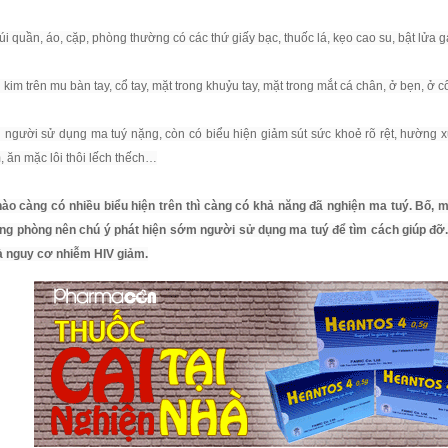
túi quần, áo, cặp, phòng thường có các thứ giấy bạc, thuốc lá, kẹo cao su, bật lửa 
 kim trên mu bàn tay, cổ tay, mặt trong khuỷu tay, mặt trong mắt cá chân, ở bẹn, ở 
i người sử dụng ma tuý nặng, còn có biểu hiện giảm sút sức khoẻ rõ rệt, hường xu
, ăn mặc lôi thôi lếch thếch…
ào càng có nhiều biểu hiện trên thì càng có khả năng đã nghiện ma tuý. Bố, m
ng phòng nên chú ý phát hiện sớm người sử dụng ma tuý để tìm cách giúp đỡ. 
 nguy cơ nhiễm HIV giảm.