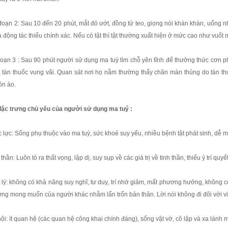
 đoạn 2: Sau 10 đến 20 phút, mắt đỏ ướt, đồng tử teo, giọng nói khàn khàn, uống n
à động tác thiếu chính xác. Nếu có tật thì tật thường xuất hiện ở mức cao như vuốt m
đoạn 3 : Sau 90 phút người sử dụng ma tuý tìm chỗ yên tĩnh để thưởng thức cơn 
, tàn thuốc vung vãi. Quan sát nơi họ nằm thường thấy chăn màn thủng do tàn th
ồn ào.
đặc trưng chủ yếu của người sử dụng ma tuý :
c lực: Sống phụ thuộc vào ma tuý, sức khoẻ suy yếu, nhiều bệnh tật phát sinh, dễ 
 thần: Luôn tỏ ra thất vọng, lập dị, suy sụp về các giá trị về tinh thần, thiếu ý trí qu
 lý: không có khả năng suy nghĩ, tư duy, trí nhớ giảm, mất phương hướng, không có
ng mong muốn của người khác nhằm lẩn trốn bản thân. Lời nói không đi đôi với việ
hội: ít quan hệ (các quan hệ công khai chính đáng), sống vật vờ, cô lập và xa lánh 