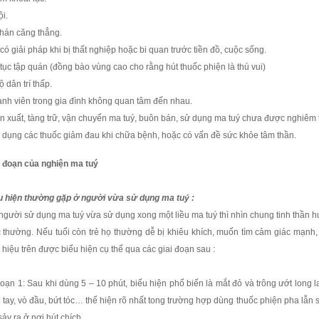
ội.
chán căng thẳng.
có giải pháp khi bị thất nghiệp hoặc bi quan trước tiền đồ, cuộc sống.
tục tập quán (đồng bào vùng cao cho rằng hút thuốc phiện là thú vui)
ộ dân trí thấp.
ành viên trong gia đình không quan tâm đến nhau.
n xuất, tàng trữ, vận chuyển ma tuý, buôn bán, sử dụng ma tuý chưa được nghiêm tr
 dụng các thuốc giảm đau khi chữa bệnh, hoặc có vấn đề sức khỏe tâm thần.
i đoạn của nghiện ma tuý
u hiện thường gặp ở người vừa sử dụng ma tuý :
người sử dụng ma tuý vừa sử dụng xong một liều ma tuý thì nhìn chung tinh thần h
 thường. Nếu tuổi còn trẻ họ thường dễ bị khiêu khích, muốn tìm cảm giác mạnh,
hiệu trên được biểu hiện cụ thể qua các giai đoạn sau :
đoạn 1: Sau khi dùng 5 – 10 phút, biểu hiện phổ biến là mắt đỏ và trông ướt long 
 tay, vò đầu, bứt tóc… thể hiện rõ nhất tong trường hợp dùng thuốc phiện pha lẫn
ảy ra ở nơi hút chích.