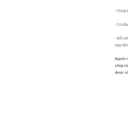
- Trong 
- Có dấu
- Đối vớ
ngại tắm
Người n
sống cù
được và