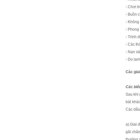
- Chơi tr
- Buồn 
- Không 
- Phong 
- Trình đ
- Các th
- Nạn sả
- Do lạm
Các gia
Các biể
Sau khi 
bát khác
Các dấu 
a).Giai 
gãi chân
thường s