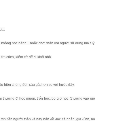
iều…
ng, không học hành…hoặc chơi thân với người sử dụng ma tuý.
 tìm cách, kiếm cớ để đi khỏi nhà.
ểu hiện chống đối, cáu gắt hơn so với trước đây.
thì thường đi học muộn, trốn học, bỏ giờ học (thường vào giờ
 xin tiền người thân và hay bán đồ đạc cá nhân, gia đình, nợ