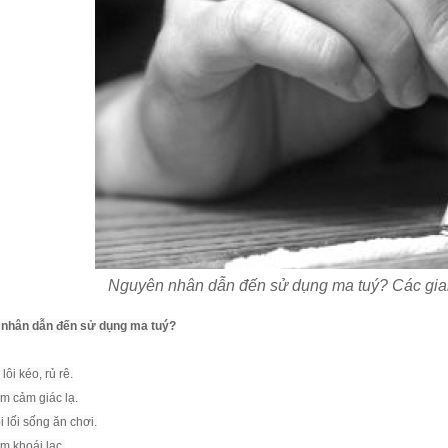
Nguyên nhân dẫn đến sử dụng ma tuý? Các giai
nhân dẫn đến sử dụng ma tuý?
lôi kéo, rủ rê.
tìm cảm giác lạ.
i lối sống ăn chơi.
ìm khoái lạc.