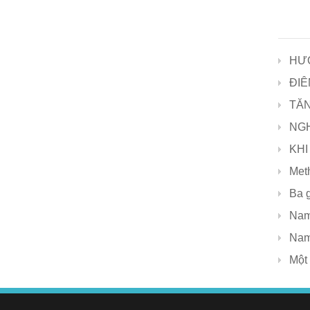
HƯỚ
ĐIÊ
TĂN
NGH
KHI
Met
Ba 
Nam
Nam
Một 