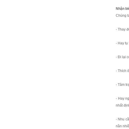
Nhận bi
Chúng ta
- Thay đ
- Hay tụ
- Đi lại
- Thích 
- Tâm tr
- Hay ng
nhất địn
- Nhu cầ
nần nhiề