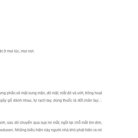
ị ở mọi lúc, mọi nơi.
ưng phấn,vẻ mặt xung mãn, đỏ mặt, mắt đỏ và ướt, trông hoạt
 gây gổ đánh nhau, tự rạch tay, dùng thuốc lá đốt chân tay…
lanh, sau đó chuyển qua sụp mi mắt, ngồi tại chỗ mắt lim dim,
 seduxen. Những biểu hiện này người nhà khó phát hiện ra nó