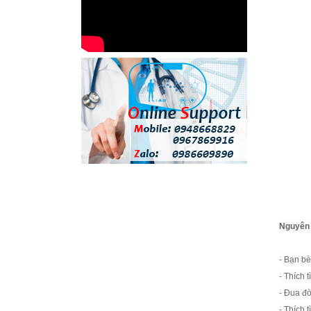
Nguyên 
- Bạn bè 
- Thích 
- Ðua đò
- Thích t