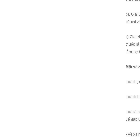
b). Giai
cử chỉ v
c) Giai 
thuốc lá
tắm, sợ 
Một số 
- Về thự
- Về tinh
- Về tâm
để đáp ứ
- Về xã 