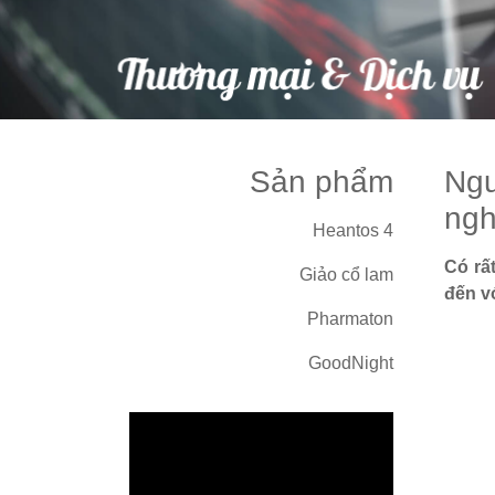
Sản phẩm
Ngu
ngh
Heantos 4
Có rấ
Giảo cổ lam
đến v
Pharmaton
GoodNight