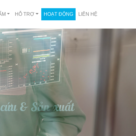
ẨM
HỖ TRỢ
HOẠT ĐỘNG
LIÊN HỆ