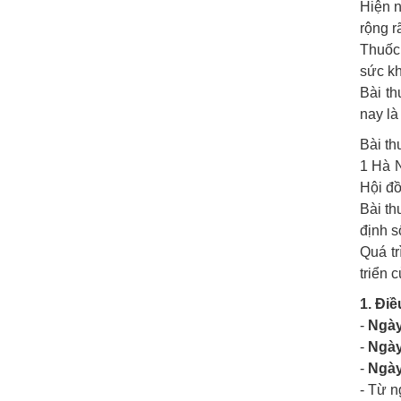
Hiện n
rộng r
Thuốc 
sức k
Bài t
nay là
Bài th
1 Hà N
Hội đồ
Bài th
định 
Quá tr
triển
1. Điề
-
Ngày
-
Ngày
-
Ngày
- Từ n