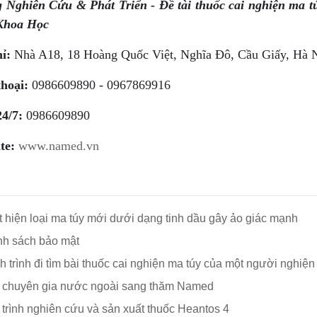
 Nghiên Cứu & Phát Triển - Đề tài thuốc cai nghiện ma
Khoa Học
ỉ:
Nhà A18, 18 Hoàng Quốc Việt, Nghĩa Đô, Cầu Giấy, Hà 
thoại:
0986609890
- 0967869916
24/7:
0986609890
te:
www.named.vn
 hiện loại ma túy mới dưới dạng tinh dầu gây ảo giác mạnh
nh sách bảo mật
 trình đi tìm bài thuốc cai nghiện ma túy của một người nghiện
 chuyên gia nước ngoài sang thăm Named
trình nghiên cứu và sản xuất thuốc Heantos 4