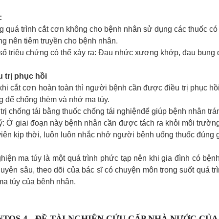
:
g quá trình cắt cơn không cho bệnh nhân sử dụng các thuốc có t
g nên tiêm truyền cho bệnh nhân.
số triệu chứng có thể xảy ra: Đau nhức xương khớp, đau bụng đi
u trị phục hồi
khi cắt cơn hoàn toàn thì người bệnh cần được điều trị phục hồi 
g để chống thèm và nhớ ma túy.
 trị chống tái bằng thuốc chống tái nghiện
để giúp bệnh nhân trá
ý: Ở giai đoạn này bệnh nhân cần được tách ra khỏi môi trườ
iên kịp thời, luôn luôn nhắc nhở người bệnh uống thuốc đúng 
hiện ma túy là một quá trình phức tạp nên khi gia đình có bện
uyên sâu, theo dõi của bác sĩ có chuyện môn trong suốt quá trì
ma túy của bệnh nhân.
TOS 4 - ĐỀ TÀI NGHIÊN CỨU CẤP NHÀ NƯỚC CỦA