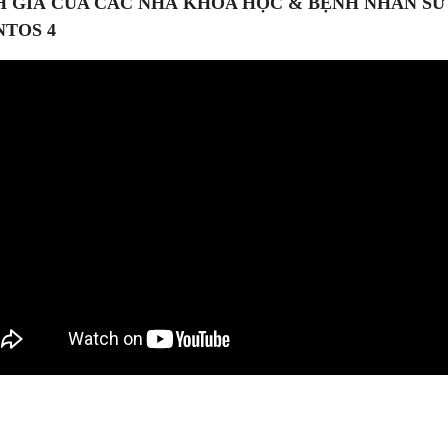
 GIÁ CỦA CÁC NHÀ KHOA HỌC & BỆNH NHÂN SỬ
TOS 4