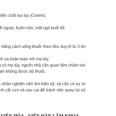
iền chất ma túy (Corein).
 ngoài, buồn nôn, mất ngủ buổi tối.
bằng cách uống thuốc theo liều duy trì từ 3 tới
nh xa hoàn toàn với ma túy.
ng có ma túy, người nhà cần quan tâm chăm sóc
giờ không được bỏ thuốc.
h nhân nghiện nên tìm hiểu kỹ, và cần có sự tư
nh cắt cơn và sau cai để tránh việc quay lại sử
 VIỆN HÓA - VIỆN HÀN LÂM KHOA