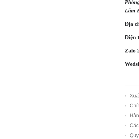
Phòng
Lâm 
Địa ch
Điện 
Zalo 
Wedsi
Xuất
Chí
Hành
Các
Quy 