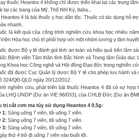
ay thuốc Heantos 4 không chỉ được triển khai tại các trung tâ
ãi tại các bang của Mỹ, Thổ Nhĩ Kỳ, Italia...
Heantos 4 là bài thuốc y học dân tộc. Thuốc có tác dụng hỗ tr
hỏe nhanh.
huốc là kết quả của công trình nghiên cứu khoa học nhiều n
 Viện Hóa học chủ trì phối hợp với một nhóm lương y tâm huyết
uốc được Bộ y tế đánh giá tính an toàn và hiệu quả trên lâm s
ội; Bệnh viện Tâm thần tỉnh Bắc Ninh và Trung tâm Giáo dục 
ng Khoa học Công nghệ và Hội đồng Đạo đức trong nghiên cứu
uốc đã được Cục Quản lý dược Bộ Y tế cho phép lưu hành và s
số 324/QĐ-QLD ngày 20/12/2012.
ình nghiên cứu, phát triển bài thuốc Heantos 4 đã có sự hợp t
 của LHQ UNDP (Dự án VIE 96/033), của CHLB Đức (Dự án BMBF
u trị cắt cơn ma túy sử dụng Heantos 4 0,5g:
 1:
Sáng uống 7 viên, tối uống 7 viên.
 2:
Sáng uống 7 viên, tối uống 7 viên.
 3:
Sáng uống 7 viên, tối uống 7 viên.
gày thứ 4 trở đi uống 7 viên vào buổi tối.