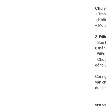
Chú ý
+ Tron
+ Khôn
+ Một 
2. Điề
- Sau 
6 thán
- Điều
- Chú 
động v
Cai ng
vấn ch
dụng 
HEAN