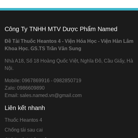
Công Ty TNHH MTV Dược Phẩm Named
Đề Tài Thuốc Heantos 4 - Viện Hóa Học - Viện Hàn Lâm
Khoa Học. GS.TS Trần Văn Sung
Nhà A18, Số 18 Hoàng Quốc Việt, Nghĩa Đô, Cầu Giấy, Hà
Nội.
Mobile: 0967869916 - 0982850719
Zalo: 0986609890
Email: sales.named.vn@gmail.com
Liên kết nhanh
Thuốc Heantos 4
Chống tái sau cai